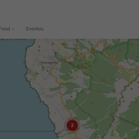
 Food
Eventos
2