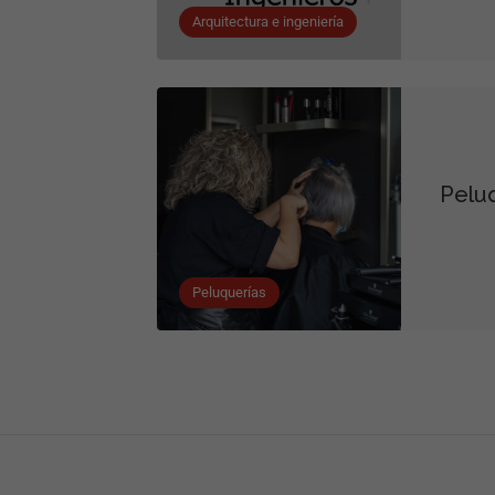
Arquitectura e ingeniería
Peluq
Peluquerías