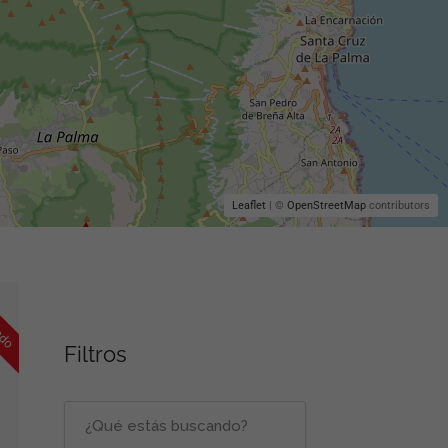
Leaflet
| ©
OpenStreetMap
contributors
rado
Filtros