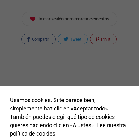
funcione la
web.
Iniciar sesión para marcar elementos
Estadísticas
Compartir
Tweet
Pin It
Para que
podamos
mejorar la
funcionalidad
y estructura
de la web, en
base a cómo
se usa la
web.
¿Tienes una empresa en Tijarafe y quieres
Usamos cookies. Si te parece bien,
aparecer en nuestro portal?
simplemente haz clic en «Aceptar todo».
Experiencia
También puedes elegir qué tipo de cookies
Contacta con nosotros en
comercio@tijarafe.com
Para que
quieres haciendo clic en «Ajustes».
Lee nuestra
nuestra web
política de cookies
funcione lo