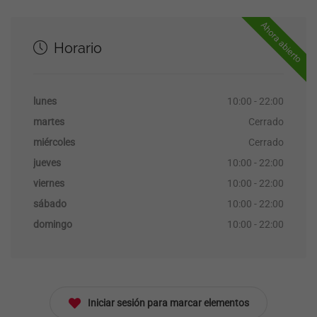
Ahora abierto
Horario
lunes
10:00 - 22:00
martes
Cerrado
miércoles
Cerrado
jueves
10:00 - 22:00
Necesarias
viernes
10:00 - 22:00
Estas
sábado
10:00 - 22:00
cookies no
domingo
10:00 - 22:00
son
opcionales.
Son
necesarias
para que
funcione la
Iniciar sesión para marcar elementos
web.