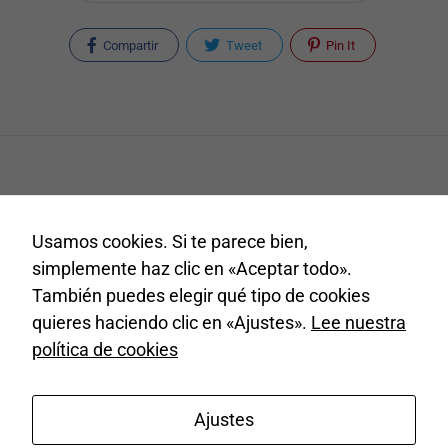
Compartir
Tweet
Pin It
Estadísticas
Para que
podamos
mejorar la
funcionalidad
y estructura
de la web, en
base a cómo
¿Tienes una empresa en Tijarafe y quieres
se usa la
Usamos cookies. Si te parece bien,
aparecer en nuestro portal?
web.
simplemente haz clic en «Aceptar todo».
También puedes elegir qué tipo de cookies
Contacta con nosotros en
comercio@tijarafe.com
quieres haciendo clic en «Ajustes».
Lee nuestra
Experiencia
Para que
política de cookies
nuestra web
funcione lo
mejor posible
Ajustes
durante tu
© Ayuntamiento de Tijarafe. Todos los derechos