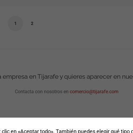
rechaza estas
cookies,
algunas
funcionalidades
1
2
desaparecerán
de la web.
Marketing
Al compartir tus
intereses y
comportamiento
 empresa en Tijarafe y quieres aparecer en nue
mientras visitas
nuestro sitio,
Contacta con nosotros en
comercio@tijarafe.com
aumentas la
posibilidad de
ver contenido y
ofertas
personalizados.
clic en «Aceptar todo». También puedes elegir qué tipo 
© Ayuntamiento de Tijarafe. Todos los derechos reservados.