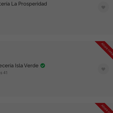
ería La Prosperidad
Ahora cer
cería Isla Verde
ús 41
Ahora cer