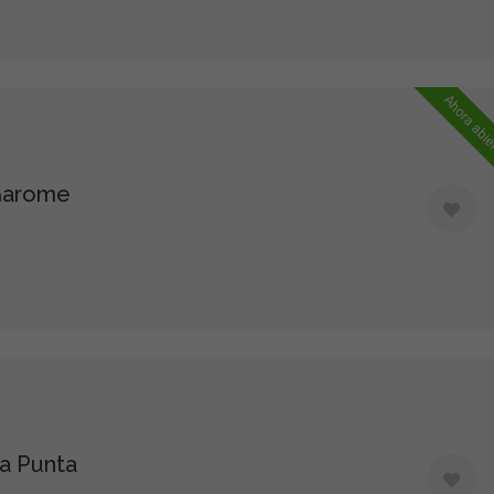
Ahora abie
Garome
a Punta