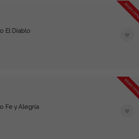
Ahora cer
Estadísticas
Para que
o El Diablo
podamos
mejorar la
funcionalidad
y estructura
de la web, en
base a cómo
se usa la
web.
Ahora cer
Experiencia
Para que
o Fe y Alegría
nuestra web
funcione lo
mejor posible
durante tu
visita. Si