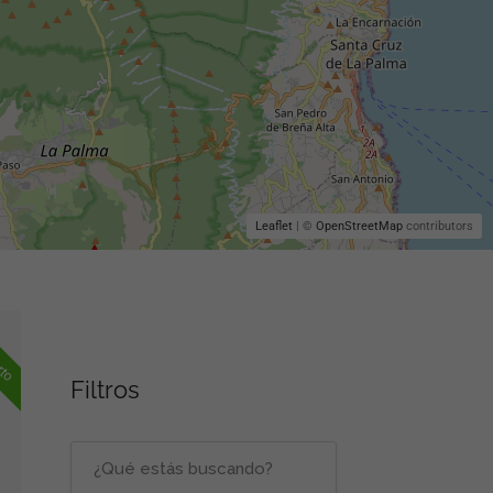
Leaflet
| ©
OpenStreetMap
contributors
rto
Filtros