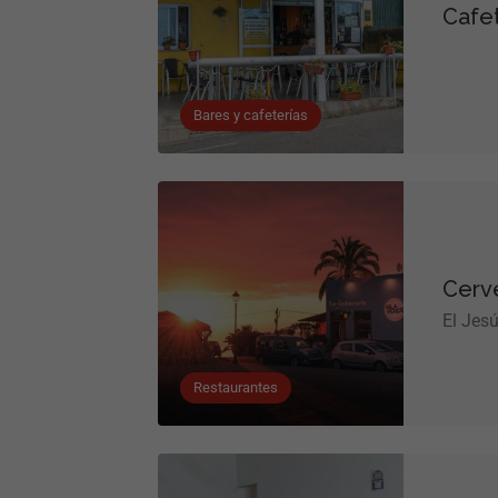
Cafet
Bares y cafeterías
Cerve
El Jes
Restaurantes