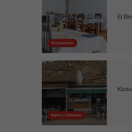
El Ri
Restaurantes
Kiosc
Bares y cafeterías