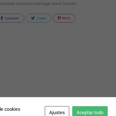
personas marcaron este lugar como favorito
Compartir
Tweet
Pin It
de cookies
Ajustes
Aceptar todo