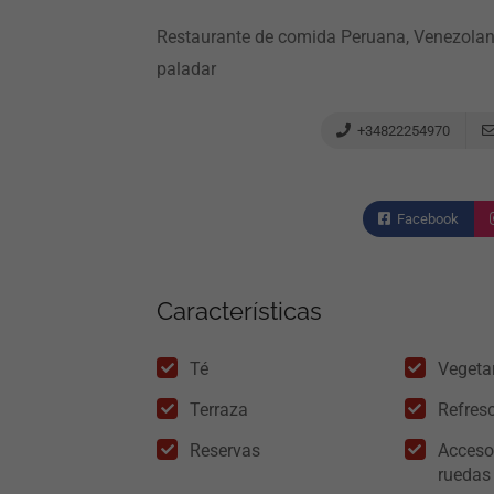
Restaurante de comida Peruana, Venezolan
paladar
+34822254970
Facebook
Características
Té
Vegeta
Terraza
Refres
Reservas
Acceso 
ruedas