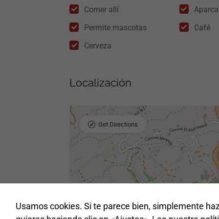
Comer allí
Aparca
Permite mascotas
Café
Cerveza
Localización
Get Directions
Usamos cookies. Si te parece bien, simplemente haz 